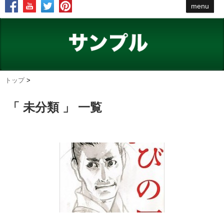
menu
トップ
>
「 未分類 」 一覧