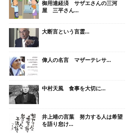
御用達経済 サザエさんの三河
屋 三平さん...
大断言という言霊...
偉人の名言 マザーテレサ...
中村天風 食事を大切に...
井上靖の言葉 努力する人は希望
を語り怠け...