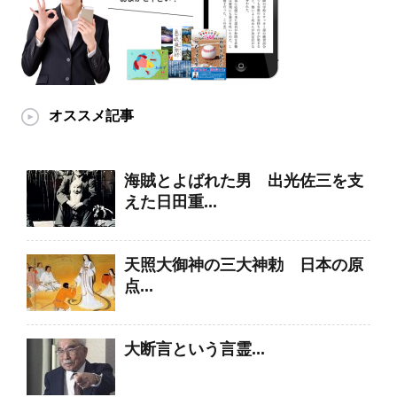
オススメ記事
海賊とよばれた男 出光佐三を支
えた日田重...
天照大御神の三大神勅 日本の原
点...
大断言という言霊...