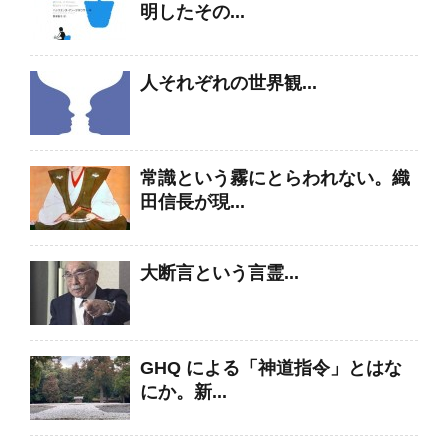
明したその...
人それぞれの世界観...
常識という霧にとらわれない。織
田信長が現...
大断言という言霊...
GHQ による「神道指令」とはな
にか。新...