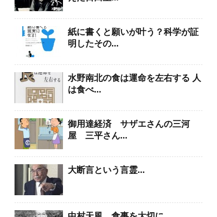
紙に書くと願いが叶う？科学が証
明したその...
水野南北の食は運命を左右する 人
は食べ...
御用達経済 サザエさんの三河
屋 三平さん...
大断言という言霊...
中村天風 食事を大切に...