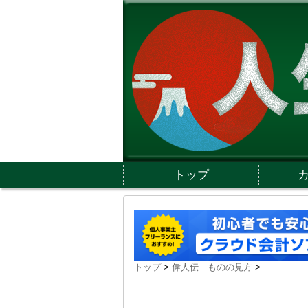
トップ
トップ
>
偉人伝 ものの見方
>