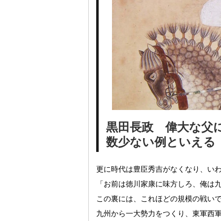
黒田長政 偉大な父
数少ない例といえる
更に時代は豊臣秀吉がなくなり、い
「お前は徳川家康に味方しろ、俺は
この裏には、これほどの規模の戦い
九州から一大勢力をつくり、東軍西