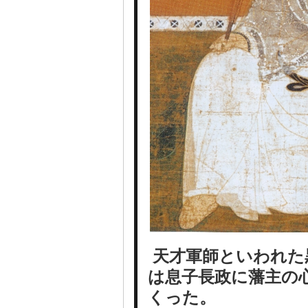
天才軍師といわれた
は息子長政に藩主の
くった。