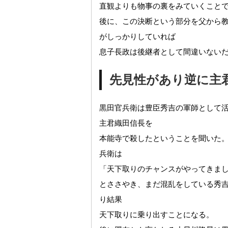
直観よりも物事の裏をみていくこと
後に、この決断という部分を父から
がしっかりしていれば
息子長政は後継者として間違いない
先見性があり逆に主
黒田官兵衛は豊臣秀吉の軍師として
主君織田信長を
本能寺で殺したということを聞いた
兵衛は
「天下取りのチャンスがやってきま
とささやき、まだ混乱をしている秀
り結果
天下取りに乗り出すことになる。