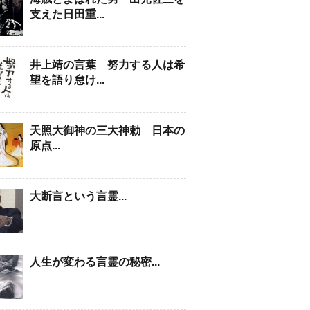
支えた日田重...
井上靖の言葉 努力する人は希
望を語り怠け...
天照大御神の三大神勅 日本の
原点...
大断言という言霊...
人生が変わる言霊の秘密...