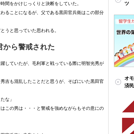
ツ
で時間をかけじっくりと決断をしていた。
教わることになるが、父である黒田官兵衛はこの部分
だとうと思っていた思われる。
君から警戒された
活躍していたが、毛利軍と戦っている際に明智光秀が
オモ
。秀吉も混乱したことだと思うが、そばにいた黒田官
済民
したな」
吉はこの男は・・・と警戒を強めながらもその意にの