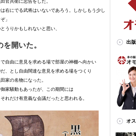
黒田官兵衛に忠告をした。
では右にでる武将はいないであろう。しかしもう少し
すぞ」
のとうりかもしれないと思い、
出版
のを開いた。
しで自由に意見を求める場で部屋の神棚へ向かい
神だ、とし自由闊達な意見を求める場をつくり
黒田家の名物になった。
で御家騒動もあったが、この期間には
。それだけ有意義な会議だったと思われる。
オス