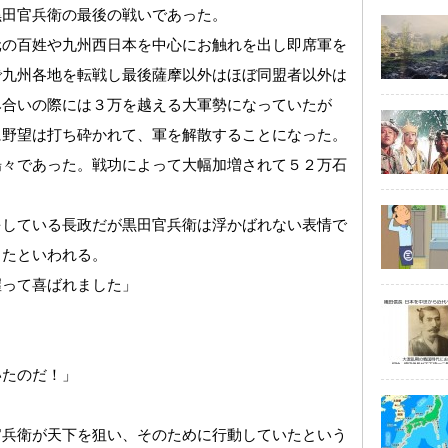
黒田官兵衛の最後の戦いであった。
元の百姓や九州西日本を中心にお触れを出し即席軍を
で九州各地を転戦し最後薩摩以外はほぼ同盟者以外は
み合いの際には３万を越える大軍勢になっていたが
に野望は打ち砕かれて、軍を解散することになった。
揚々であった。戦功によって大幅加増されて５２万石
をしている長政だが黒田官兵衛は浮かばれない表情で
ったといわれる。
握って喜ばれました」
」
いたのだ！」
官兵衛が天下を狙い、そのために行動していたという