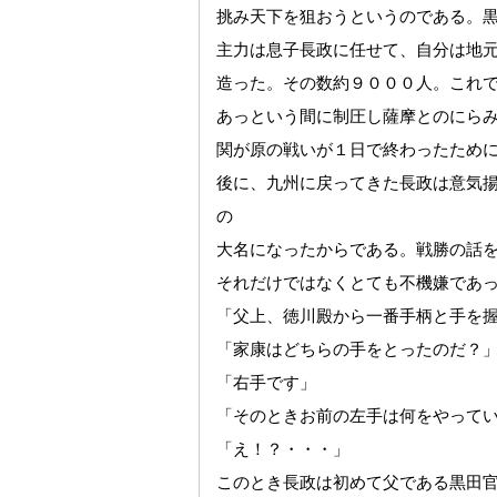
挑み天下を狙おうというのである。
主力は息子長政に任せて、自分は地
造った。その数約９０００人。これ
あっという間に制圧し薩摩とのにら
関が原の戦いが１日で終わったため
後に、九州に戻ってきた長政は意気
の
大名になったからである。戦勝の話
それだけではなくとても不機嫌であ
「父上、徳川殿から一番手柄と手を
「家康はどちらの手をとったのだ？
「右手です」
「そのときお前の左手は何をやって
「え！？・・・」
このとき長政は初めて父である黒田