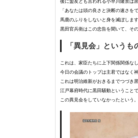
後に盟友とも言われる小早川隆景は
「あなたは頭の良さと決断の速さを
馬鹿のふりをしないと身を滅ぼしま
黒田官兵衛はこの忠告を聞いて、そ
「異見会」というも
これは、家臣たちに上下関係関係な
今日の会議のトップは主君ではなく
これは明治維新がおきるまでつづき
江戸幕府時代に黒田騒動ということ
この異見会をしていなかったという