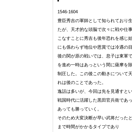
1546-1604
豊臣秀吉の軍師として知られており
たが、天才的な頭脳で次々に戦や仕
こなすことに秀吉も後年恐れを感じ
にも係わらず地位や恩賞では冷遇の
後の関が原の戦いでは、息子は東軍
を進め一時はあっという間に薩摩を
制圧した。この後この動きについて
れは後のことであった。
逸話は多いが、今回は先を見通すと
戦国時代に活躍した黒田官兵衛であ
あっても勝っていく。
そのため大変決断が早い武将だった
まで時間がかかるタイプであり