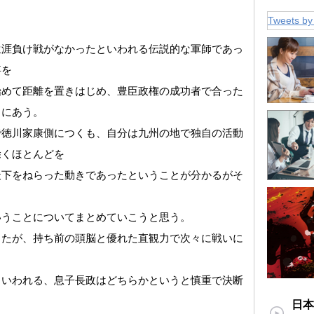
Tweets by
生涯負け戦がなかったといわれる伝説的な軍師であっ
事を
始めて距離を置きはじめ、豊臣政権の成功者で合った
目にあう。
で徳川家康側につくも、自分は九州の地で独自の活動
除くほとんどを
天下をねらった動きであったということが分かるがそ
いうことについてまとめていこうと思う。
ったが、持ち前の頭脳と優れた直観力で次々に戦いに
といわれる、息子長政はどちらかというと慎重で決断
日本