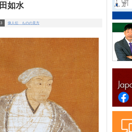
黒田如水
13
偉人伝 ものの見方