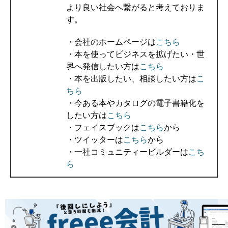
より良い社会へ繋がると考えておりま
す。
・会社のホームページは
こちら
・本を使ってビジネスを拡げたい・世
界へ発信したい方は
こちら
・本を出版したい、相談したい方は
こ
ちら
・今ある本やカタログの電子書籍化を
したい方は
こちら
・フェイスブックは
こちら
から
・ツイッターは
こちら
から
・一社コミュニティービルダーは
こち
ら