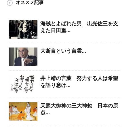
オススメ記事
海賊とよばれた男 出光佐三を支
えた日田重...
大断言という言霊...
井上靖の言葉 努力する人は希望
を語り怠け...
天照大御神の三大神勅 日本の原
点...