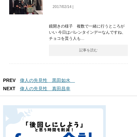
2017/02/14 |
鏡開きの様子 複数で一緒に行うところが
いい 今日はバレンタインデーなんですね、
チョコを貰う人も...
記事を読む
PREV
偉人の先見性 黒田如水
NEXT
偉人の先見性 真田昌幸