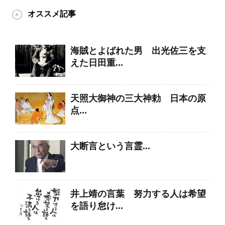
オススメ記事
海賊とよばれた男 出光佐三を支
えた日田重...
天照大御神の三大神勅 日本の原
点...
大断言という言霊...
井上靖の言葉 努力する人は希望
を語り怠け...