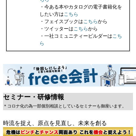
・今ある本やカタログの電子書籍化を
したい方は
こちら
・フェイスブックは
こちら
から
・ツイッターは
こちら
から
・一社コミュニティービルダーは
こち
ら
セミナー・研修情報
＊コロナ化の為一部個別相談としているセミナーも御座います。
時流を捉え、原点を見直し、未来を創る