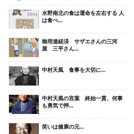
水野南北の食は運命を左右する 人
は食べ...
御用達経済 サザエさんの三河
屋 三平さん...
中村天風 食事を大切に...
中村天風の言葉 終始一貫、何事
も勇気で押...
笑いは健康の元...