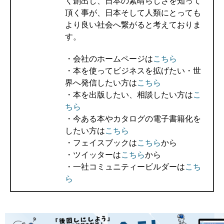
く創出し、日本の素晴らしさを知って
頂く事が、日本そして人類にとっても
より良い社会へ繋がると考えておりま
す。
・会社のホームページは
こちら
・本を使ってビジネスを拡げたい・世
界へ発信したい方は
こちら
・本を出版したい、相談したい方は
こ
ちら
・今ある本やカタログの電子書籍化を
したい方は
こちら
・フェイスブックは
こちら
から
・ツイッターは
こちら
から
・一社コミュニティービルダーは
こち
ら