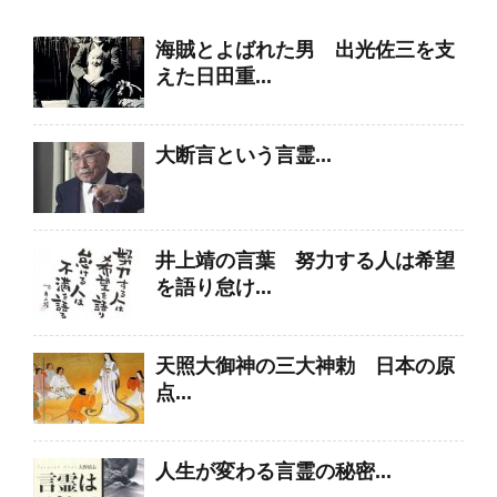
海賊とよばれた男 出光佐三を支
えた日田重...
大断言という言霊...
井上靖の言葉 努力する人は希望
を語り怠け...
天照大御神の三大神勅 日本の原
点...
人生が変わる言霊の秘密...