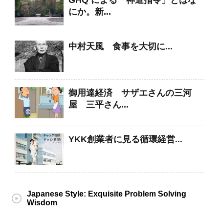
GHQ による「神道指令」とはな
にか。新...
中村天風 食事を大切に...
御用達経済 サザエさんの三河
屋 三平さん...
YKK創業者に見る循環経営...
Japanese Style: Exquisite Problem Solving
Wisdom