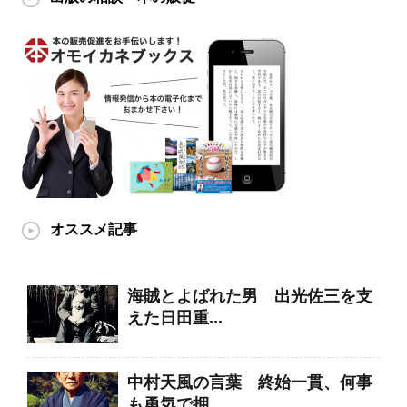
オススメ記事
海賊とよばれた男 出光佐三を支
えた日田重...
中村天風の言葉 終始一貫、何事
も勇気で押...