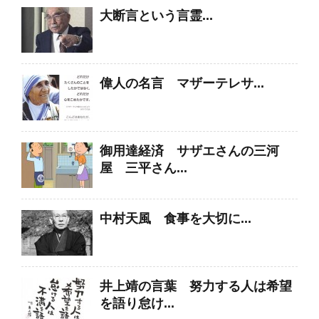
大断言という言霊...
偉人の名言 マザーテレサ...
御用達経済 サザエさんの三河
屋 三平さん...
中村天風 食事を大切に...
井上靖の言葉 努力する人は希望
を語り怠け...