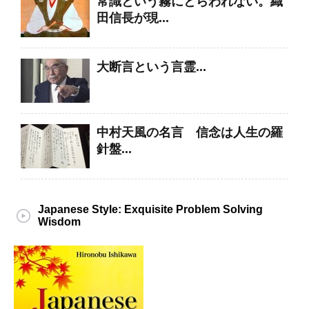
常識という霧にとらわれない。織
田信長が現...
大断言という言霊...
中村天風の名言 信念は人生の羅
針盤...
Japanese Style: Exquisite Problem Solving
Wisdom