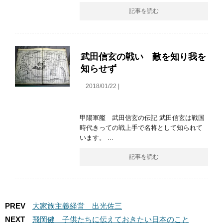
記事を読む
武田信玄の戦い 敵を知り我を
知らせず
2018/01/22 |
甲陽軍艦 武田信玄の伝記 武田信玄は戦国
時代きっての戦上手で名将として知られて
います。 ...
記事を読む
PREV
大家族主義経営 出光佐三
NEXT
飛岡健 子供たちに伝えておきたい日本のこと