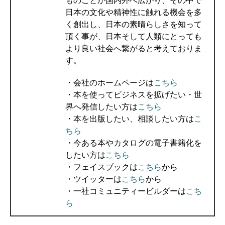
ものごとが国内外へ広がり、その中で
日本の文化や精神性に触れる機会を多
く創出し、日本の素晴らしさを知って
頂く事が、日本そして人類にとっても
より良い社会へ繋がると考えておりま
す。
・会社のホームページは
こちら
・本を使ってビジネスを拡げたい・世
界へ発信したい方は
こちら
・本を出版したい、相談したい方は
こ
ちら
・今ある本やカタログの電子書籍化を
したい方は
こちら
・フェイスブックは
こちら
から
・ツイッターは
こちら
から
・一社コミュニティービルダーは
こち
ら