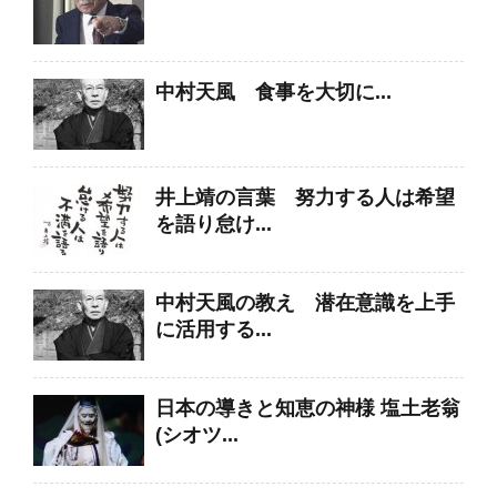
中村天風 食事を大切に...
井上靖の言葉 努力する人は希望
を語り怠け...
中村天風の教え 潜在意識を上手
に活用する...
日本の導きと知恵の神様 塩土老翁
(シオツ...