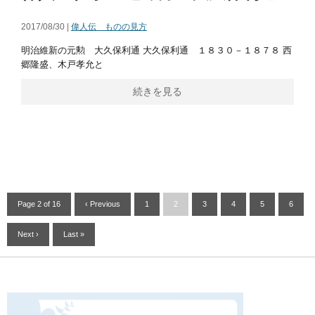
2017/08/30 |
偉人伝 ものの見方
明治維新の元勲 大久保利通 大久保利通 １８３０－１８７８ 西
郷隆盛、木戸孝允と
続きを見る
Page 2 of 16
‹ Previous
1
2
3
4
5
6
Next ›
Last »