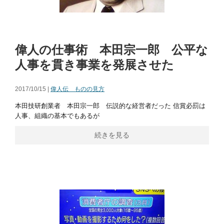
偉人の仕事術 本田宗一郎 公平な
人事を貫き事業を発展させた
2017/10/15 |
偉人伝 ものの見方
本田技研創業者 本田宗一郎 伝説的な経営者だった 信賞必罰は
人事、組織の基本でもあるが
続きを見る