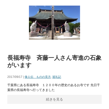
長福寿寺 斉藤一人さん寄進の石象
がいます
2017/09/17 |
偉人伝 ものの見方
,
巡礼記
千葉県にある長福寿寺 １２００年の歴史のあるお寺です 先日千
葉県の長福寿寺へ行ってきました
続きを見る