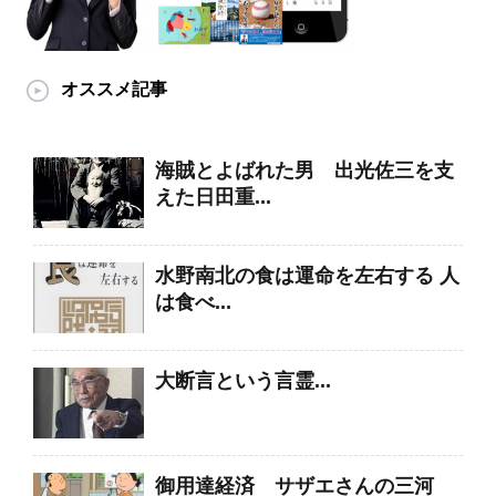
オススメ記事
海賊とよばれた男 出光佐三を支
えた日田重...
水野南北の食は運命を左右する 人
は食べ...
大断言という言霊...
御用達経済 サザエさんの三河