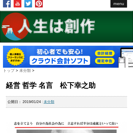
menu
トップ
>
未分類
>
経営 哲学 名言 松下幸之助
公開日：
2019/01/24
:
未分類