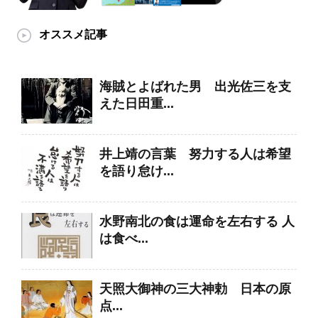
オススメ記事
海賊とよばれた男 出光佐三を支
えた日田重...
井上靖の言葉 努力する人は希望
を語り怠け...
水野南北の食は運命を左右する 人
は食べ...
天照大御神の三大神勅 日本の原
点...