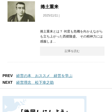
捲土重来
2025/11/11 |
捲土重来とは？ 何度も危機を向かえながら
も立ち上がった西郷隆盛。 その精神力には
感服しま...
記事を読む
PREV
経営の本 おススメ 経営を学ぶ
NEXT
経営理念 松下幸之助