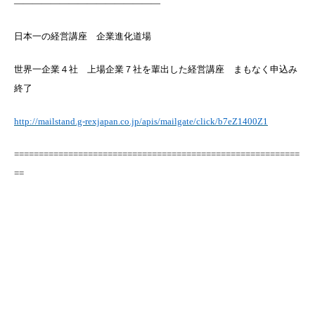
————————————————
日本一の経営講座 企業進化道場
世界一企業４社 上場企業７社を輩出した経営講座 まもなく申込み
終了
http://mailstand.g-rexjapan.co.jp/apis/mailgate/click/b7eZ1400Z1
==========================================================
==