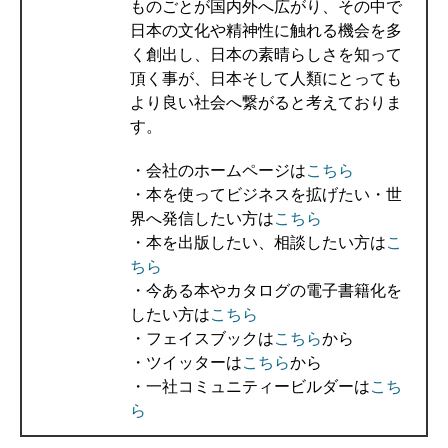
ものごとが国内外へ広がり、その中で
日本の文化や精神性に触れる機会を多
く創出し、日本の素晴らしさを知って
頂く事が、日本そして人類にとっても
より良い社会へ繋がると考えておりま
す。
・会社のホームページは
こちら
・本を使ってビジネスを拡げたい・世
界へ発信したい方は
こちら
・本を出版したい、相談したい方は
こ
ちら
・今ある本やカタログの電子書籍化を
したい方は
こちら
・フェイスブックは
こちら
から
・ツイッターは
こちら
から
・一社コミュニティービルダーは
こち
ら