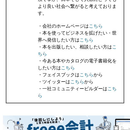
より良い社会へ繋がると考えておりま
す。
・会社のホームページは
こちら
・本を使ってビジネスを拡げたい・世
界へ発信したい方は
こちら
・本を出版したい、相談したい方は
こ
ちら
・今ある本やカタログの電子書籍化を
したい方は
こちら
・フェイスブックは
こちら
から
・ツイッターは
こちら
から
・一社コミュニティービルダーは
こち
ら