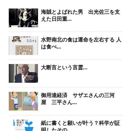
海賊とよばれた男 出光佐三を支
えた日田重...
水野南北の食は運命を左右する 人
は食べ...
大断言という言霊...
御用達経済 サザエさんの三河
屋 三平さん...
紙に書くと願いが叶う？科学が証
明したその...