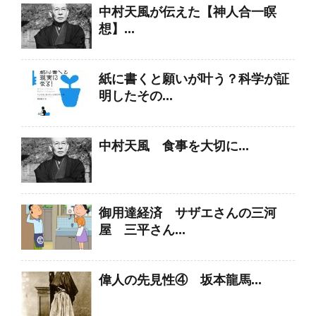
中村天風が伝えた【神人合一瞑
想】...
紙に書くと願いが叶う？科学が証
明したその...
中村天風 食事を大切に...
御用達経済 サザエさんの三河
屋 三平さん...
偉人の先見性④ 坂本龍馬...