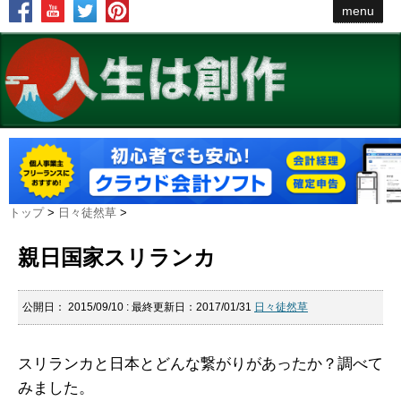
menu
トップ
>
日々徒然草
>
親日国家スリランカ
公開日：
2015/09/10
: 最終更新日：2017/01/31
日々徒然草
スリランカと日本とどんな繋がりがあったか？調べて
みました。