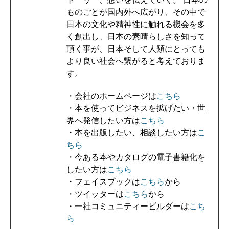
ものごとが国内外へ広がり、その中で
日本の文化や精神性に触れる機会を多
く創出し、日本の素晴らしさを知って
頂く事が、日本そして人類にとっても
より良い社会へ繋がると考えておりま
す。
・会社のホームページは
こちら
・本を使ってビジネスを拡げたい・世
界へ発信したい方は
こちら
・本を出版したい、相談したい方は
こ
ちら
・今ある本やカタログの電子書籍化を
したい方は
こちら
・フェイスブックは
こちら
から
・ツイッターは
こちら
から
・一社コミュニティービルダーは
こち
ら