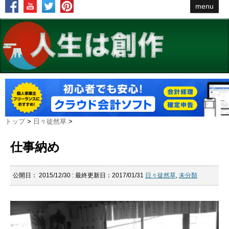
menu
トップ
>
日々徒然草
>
仕事納め
公開日：
2015/12/30
: 最終更新日：2017/01/31
日々徒然草
,
未分類