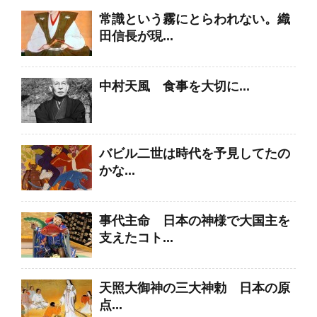
常識という霧にとらわれない。織
田信長が現...
中村天風 食事を大切に...
バビル二世は時代を予見してたの
かな...
事代主命 日本の神様で大国主を
支えたコト...
天照大御神の三大神勅 日本の原
点...