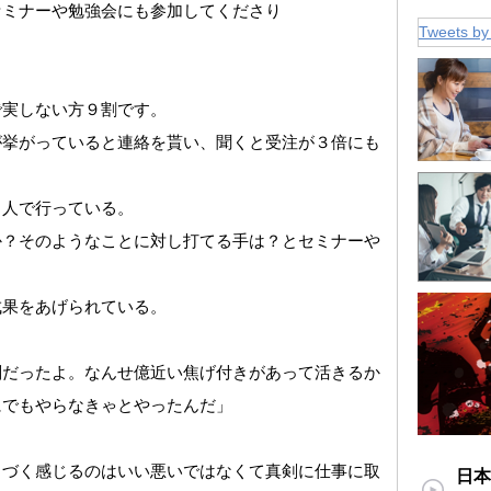
セミナーや勉強会にも参加してくださり
Tweets by
で実しない方９割です。
が挙がっていると連絡を貰い、聞くと受注が３倍にも
３人で行っている。
か？そのようなことに対し打てる手は？とセミナーや
成果をあげられている。
と
剣だったよ。なんせ億近い焦げ付きがあって活きるか
にでもやらなきゃとやったんだ」
くづく感じるのはいい悪いではなくて真剣に仕事に取
日本