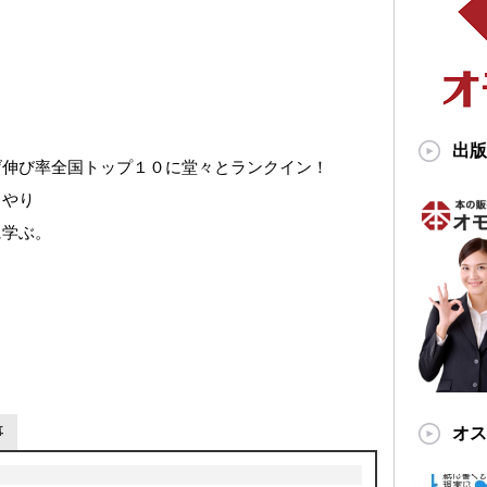
出版
げ伸び率全国トップ１０に堂々とランクイン！
りやり
に学ぶ。
。
オス
事