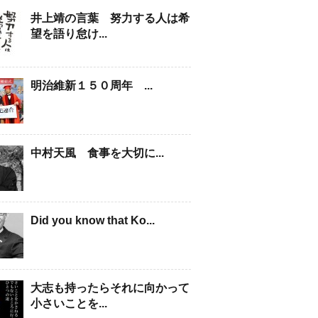
井上靖の言葉 努力する人は希
望を語り怠け...
明治維新１５０周年 ...
中村天風 食事を大切に...
Did you know that Ko...
大志も持ったらそれに向かって
小さいことを...