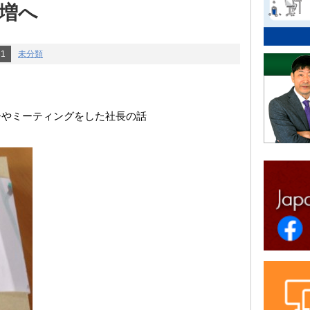
増へ
31
未分類
ーやミーティングをした社長の話