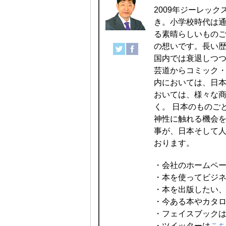
2009年ジーレッ
き。小学校時代は
る素晴らしいものご
の想いです。長い
国内では衰退しつ
芸道からコミック・
内においては、日
おいては、様々な
く。 日本のものご
神性に触れる機会
事が、日本そして
おります。
・会社のホームペ
・本を使ってビジ
・本を出版したい
・今ある本やカタ
・フェイスブック
・ツイッターは
こ