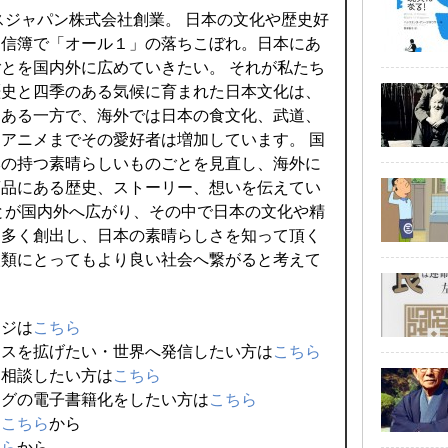
クスジャパン株式会社創業。 日本の文化や歴史好
通信簿で「オール１」の落ちこぼれ。日本にあ
とを国内外に広めていきたい。 それが私たち
歴史と四季のある気候に育まれた日本文化は、
つある一方で、海外では日本の食文化、武道、
アニメまでその愛好者は増加しています。 国
本の持つ素晴らしいものごとを見直し、海外に
商品にある歴史、ストーリー、想いを伝えてい
とが国内外へ広がり、その中で日本の文化や精
を多く創出し、日本の素晴らしさを知って頂く
人類にとってもより良い社会へ繋がると考えて
ージは
こちら
ネスを拡げたい・世界へ発信したい方は
こちら
、相談したい方は
こちら
ログの電子書籍化をしたい方は
こちら
は
こちら
から
ちら
から