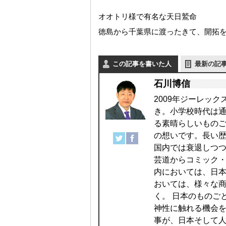
オオトリ様で有名な天日鷲命
徳島から千葉県に渡ったきて、開拓
この記事を書いた人
最新の記
石川博信
2009年ジーレッ
き。小学校時代は
る素晴らしいものご
の想いです。長い
国内では衰退しつ
芸道からコミック・
内においては、日
おいては、様々な
く。 日本のものご
神性に触れる機会
事が、日本そして