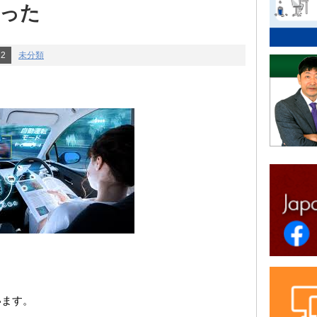
った
22
未分類
います。