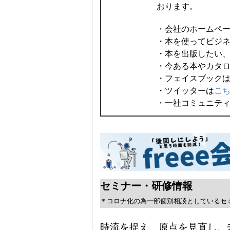
おります。
・会社のホームペ
・本を使ってビジ
・本を出版したい
・今ある本やカタ
・フェイスブック
・ツイッターは
こ
・一社コミュニテ
セミナー・研修情報
＊コロナ化の為一部個別相談としているセ
時流を捉え、原点を見直し、