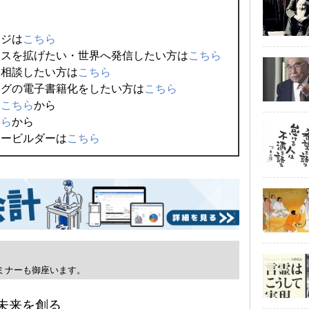
ージは
こちら
ネスを拡げたい・世界へ発信したい方は
こちら
、相談したい方は
こちら
ログの電子書籍化をしたい方は
こちら
は
こちら
から
ちら
から
ィービルダーは
こちら
ミナーも御座います。
未来を創る