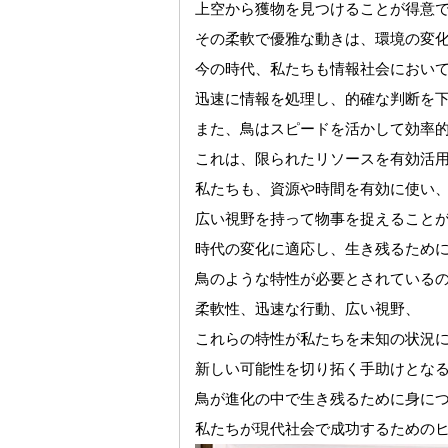
上空から獲物を見つけることが得意
その柔軟で優雅な動きは、環境の変
今の時代、私たちも情報社会におい
迅速に情報を処理し、的確な判断を
また、鳥はスピードを活かして効率
これは、限られたリソースを有効活
私たちも、資源や時間を有効に使い
広い視野を持って物事を捉えること
時代の変化に適応し、生き残るため
鳥のような特性が必要とされている
柔軟性、迅速な行動、広い視野、
これらの特性が私たちを未知の状況
新しい可能性を切り拓く手助けとな
鳥が進化の中で生き残るために身に
私たちが現代社会で成功するための