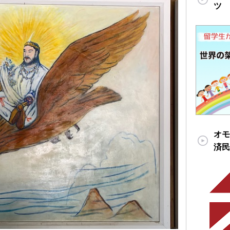
ツ
オモ
済民