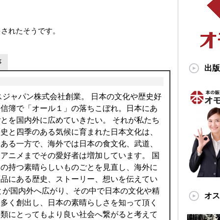
をされたそうです。
事
出版
クスジャパン株式会社創業。 日本の文化や歴史好
通信簿で「オール１」の落ちこぼれ。日本にあ
とを国内外に広めていきたい。 それが私たち
歴史と四季のある気候に育まれた日本文化は、
つある一方で、海外では日本の食文化、武道、
アニメまでその愛好者は増加しています。 国
本の持つ素晴らしいものごとを見直し、海外に
商品にある歴史、ストーリー、想いを伝えてい
とが国内外へ広がり、その中で日本の文化や精
オス
を多く創出し、日本の素晴らしさを知って頂く
人類にとってもより良い社会へ繋がると考えて