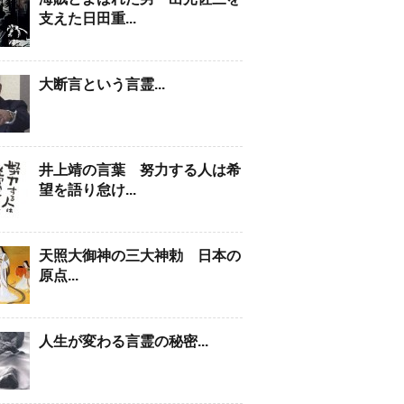
支えた日田重...
大断言という言霊...
井上靖の言葉 努力する人は希
望を語り怠け...
天照大御神の三大神勅 日本の
原点...
人生が変わる言霊の秘密...