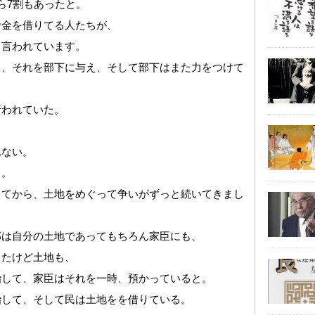
ら7割もあったと。
お金を借りてる人たちが、
も言われています。
と、それを部下に与え、そして部下はまた力をつけて
行われていた。
れない。
る。
ってから、土地をめぐって争いがずっと続いてきまし
部は自分の土地であってもちろん家臣にも、
したけど土地も、
治して、家臣はそれを一時、預かっていると。
治して、そして民は土地をを借りている。