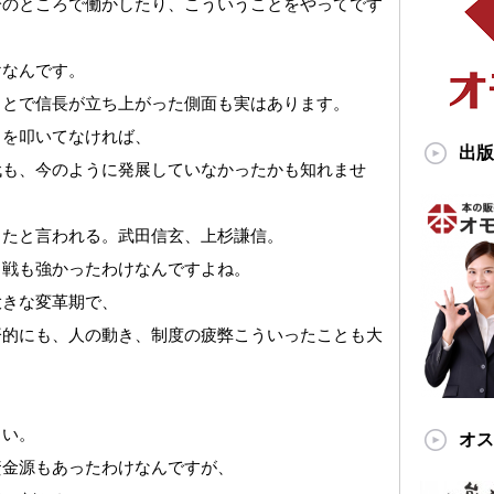
分のところで働かしたり、こういうことをやってです
けなんです。
ことで信長が立ち上がった側面も実はあります。
力を叩いてなければ、
出版
代も、今のように発展していなかったかも知れませ
ったと言われる。武田信玄、上杉謙信。
り戦も強かったわけなんですよね。
大きな変革期で、
済的にも、人の動き、制度の疲弊こういったことも大
きい。
オス
資金源もあったわけなんですが、