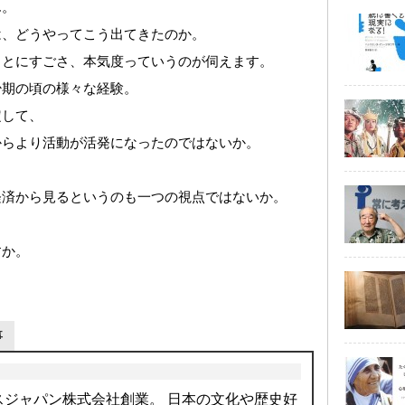
ん。
は、どうやってこう出てきたのか。
ことにすごさ、本気度っていうのが伺えます。
少期の頃の様々な経験。
定して、
からより活動が活発になったのではないか。
経済から見るというのも一つの視点ではないか。
すか。
事
クスジャパン株式会社創業。 日本の文化や歴史好