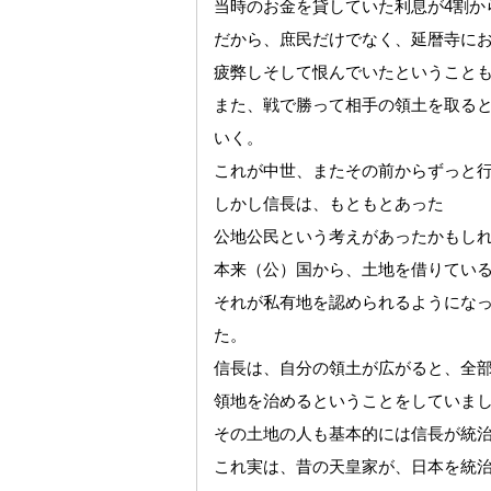
当時のお金を貸していた利息が4割か
だから、庶民だけでなく、延暦寺に
疲弊しそして恨んでいたということ
また、戦で勝って相手の領土を取る
いく。
これが中世、またその前からずっと
しかし信長は、もともとあった
公地公民という考えがあったかもし
本来（公）国から、土地を借りてい
それが私有地を認められるようにな
た。
信長は、自分の領土が広がると、全
領地を治めるということをしていま
その土地の人も基本的には信長が統
これ実は、昔の天皇家が、日本を統