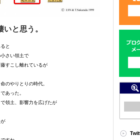
凄いと思う。
みると
の小さい領土で
斉藤すこし離れているが
く命のやりとりの時代。
常であった。
まで領土、影響力を広げたが
長が
Twit
とですね。