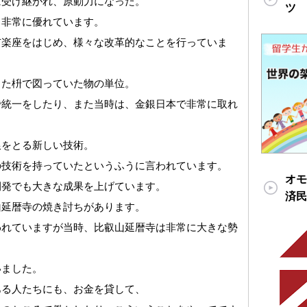
に受け継がれ、原動力になった。
ツ
、非常に優れています。
市楽座をはじめ、様々な改革的なことを行っていま
った枡で図っていた物の単位。
で統一をしたり、また当時は、金銀日本で非常に取れ
銀をとる新しい技術。
の技術を持っていたというふうに言われています。
オモ
開発でも大きな成果を上げています。
済民
山延暦寺の焼き討ちがあります。
われていますが当時、比叡山延暦寺は非常に大きな勢
いました。
ある人たちにも、お金を貸して、