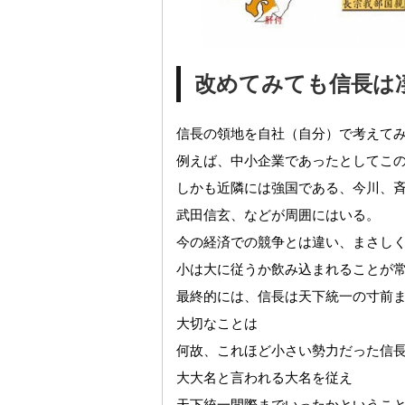
改めてみても信長は
信長の領地を自社（自分）で考えて
例えば、中小企業であったとしてこ
しかも近隣には強国である、今川、
武田信玄、などが周囲にはいる。
今の経済での競争とは違い、まさし
小は大に従うか飲み込まれることが
最終的には、信長は天下統一の寸前
大切なことは
何故、これほど小さい勢力だった信
大大名と言われる大名を従え
天下統一間際までいったかというこ