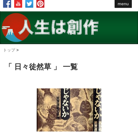
menu
トップ
>
「 日々徒然草 」 一覧