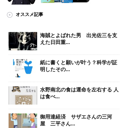
オススメ記事
海賊とよばれた男 出光佐三を支
えた日田重...
紙に書くと願いが叶う？科学が証
明したその...
水野南北の食は運命を左右する 人
は食べ...
御用達経済 サザエさんの三河
屋 三平さん...