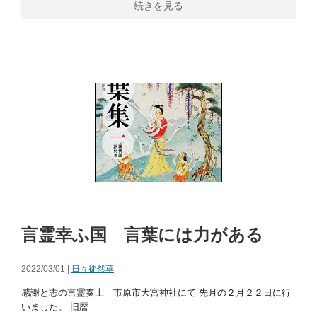
続きを見る
言霊幸ふ国 言葉には力がある
2022/03/01 |
日々徒然草
感謝と志の言霊奏上 市原市大宮神社にて 先月の２月２２日に行
いました。 旧暦