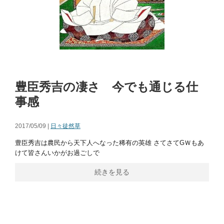
豊臣秀吉の凄さ 今でも通じる仕
事感
2017/05/09 |
日々徒然草
豊臣秀吉は農民から天下人へなった稀有の英雄 さてさてGＷもあ
けて皆さんいかがお過ごしで
続きを見る