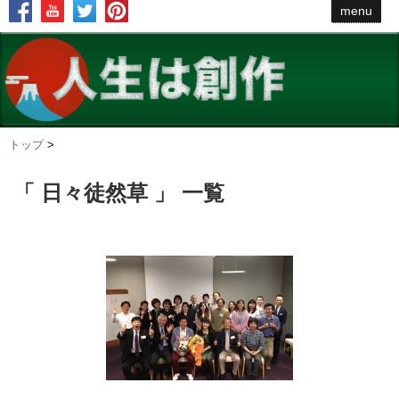
menu
トップ
>
「 日々徒然草 」 一覧