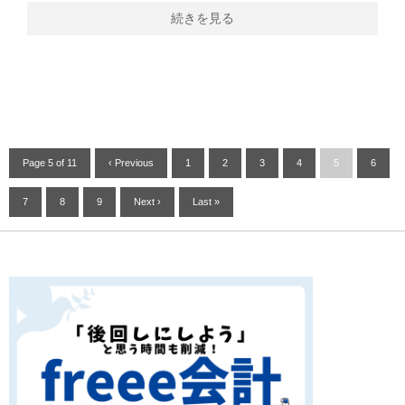
続きを見る
Page 5 of 11
‹ Previous
1
2
3
4
5
6
7
8
9
Next ›
Last »