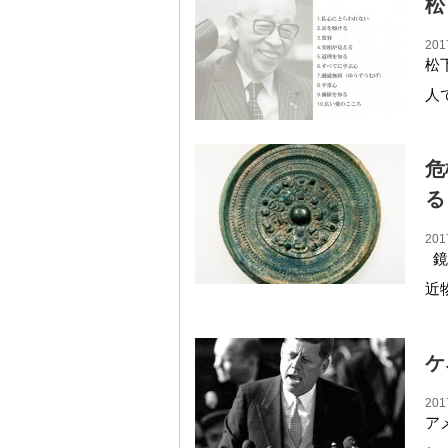
松
201
松
人
危
る
201
鏡
近
ケ
201
ア