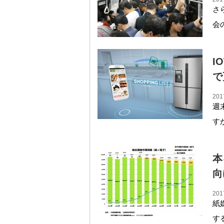
さ
会
I
で
201
週
す
本
向
201
紙
す