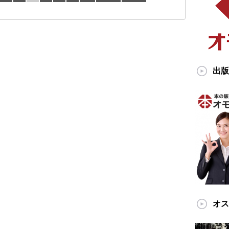
出版
オス