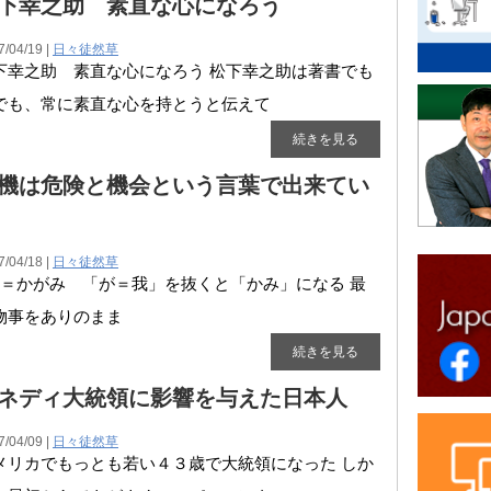
下幸之助 素直な心になろう
7/04/19 |
日々徒然草
下幸之助 素直な心になろう 松下幸之助は著書でも
でも、常に素直な心を持とうと伝えて
続きを見る
機は危険と機会という言葉で出来てい
7/04/18 |
日々徒然草
＝かがみ 「が＝我」を抜くと「かみ」になる 最
物事をありのまま
続きを見る
ネディ大統領に影響を与えた日本人
7/04/09 |
日々徒然草
メリカでもっとも若い４３歳で大統領になった しか