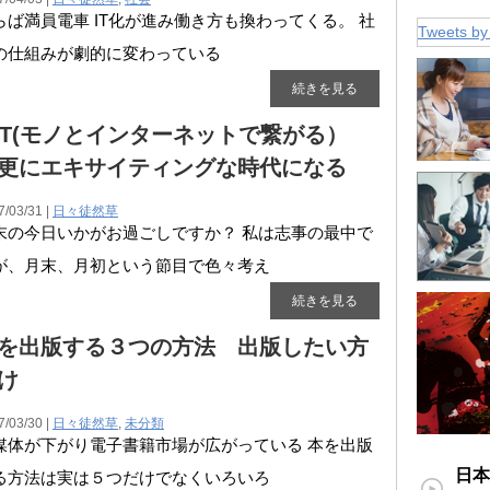
らば満員電車 IT化が進み働き方も換わってくる。 社
Tweets by
の仕組みが劇的に変わっている
続きを見る
OT(モノとインターネットで繋がる）
更にエキサイティングな時代になる
7/03/31 |
日々徒然草
末の今日いかがお過ごしですか？ 私は志事の最中で
が、月末、月初という節目で色々考え
続きを見る
を出版する３つの方法 出版したい方
け
7/03/30 |
日々徒然草
,
未分類
媒体が下がり電子書籍市場が広がっている 本を出版
日本
る方法は実は５つだけでなくいろいろ