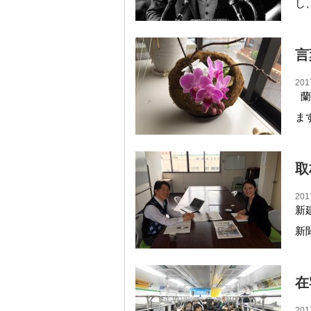
し
言
201
蘭
ま
取
201
新
新
在
201