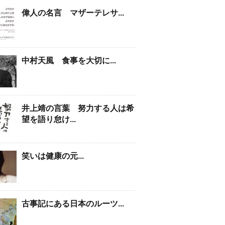
偉人の名言 マザーテレサ...
中村天風 食事を大切に...
井上靖の言葉 努力する人は希
望を語り怠け...
笑いは健康の元...
古事記にある日本のルーツ...