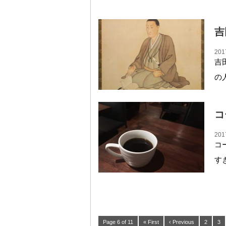
吉
201
吉
の
コ
201
コ
す
Page 6 of 11
« First
‹ Previous
2
3