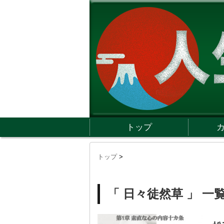
トップ
トップ
>
「 日々徒然草 」 一