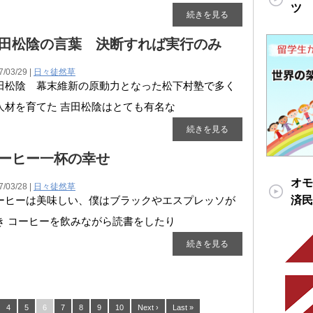
ツ
続きを見る
田松陰の言葉 決断すれば実行のみ
7/03/29 |
日々徒然草
田松陰 幕末維新の原動力となった松下村塾で多く
人材を育てた 吉田松陰はとても有名な
続きを見る
ーヒー一杯の幸せ
オモ
7/03/28 |
日々徒然草
済民
ーヒーは美味しい、僕はブラックやエスプレッソが
き コーヒーを飲みながら読書をしたり
続きを見る
4
5
6
7
8
9
10
Next ›
Last »