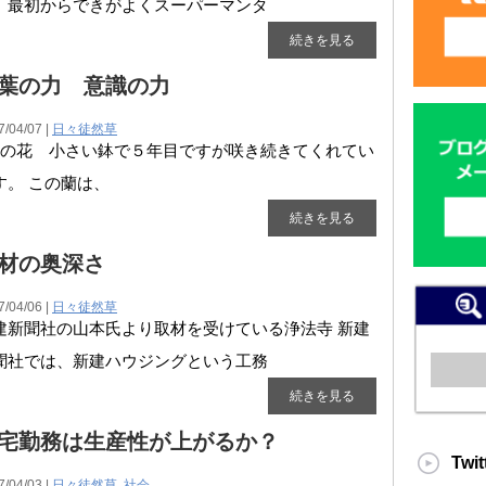
、最初からできがよくスーパーマンタ
続きを見る
葉の力 意識の力
7/04/07 |
日々徒然草
の花 小さい鉢で５年目ですが咲き続きてくれてい
す。 この蘭は、
続きを見る
材の奥深さ
7/04/06 |
日々徒然草
建新聞社の山本氏より取材を受けている浄法寺 新建
聞社では、新建ハウジングという工務
続きを見る
宅勤務は生産性が上がるか？
Twit
7/04/03 |
日々徒然草
,
社会