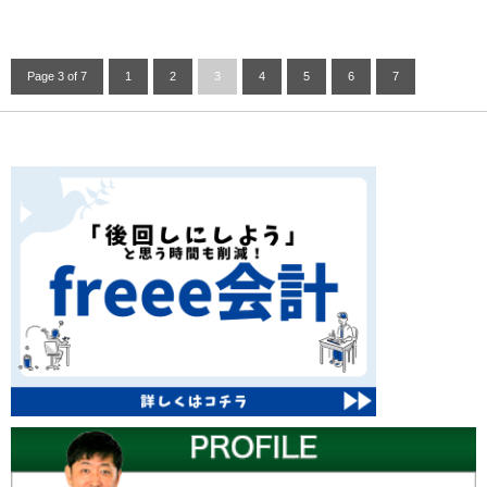
Page 3 of 7
1
2
3
4
5
6
7