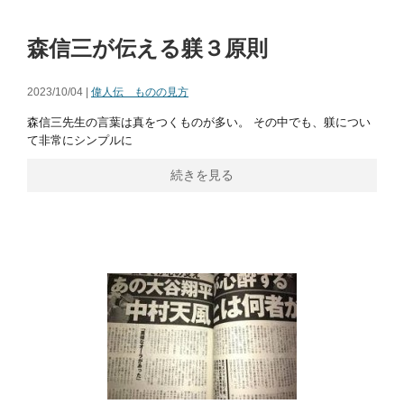
森信三が伝える躾３原則
2023/10/04 |
偉人伝 ものの見方
森信三先生の言葉は真をつくものが多い。 その中でも、躾につい
て非常にシンプルに
続きを見る