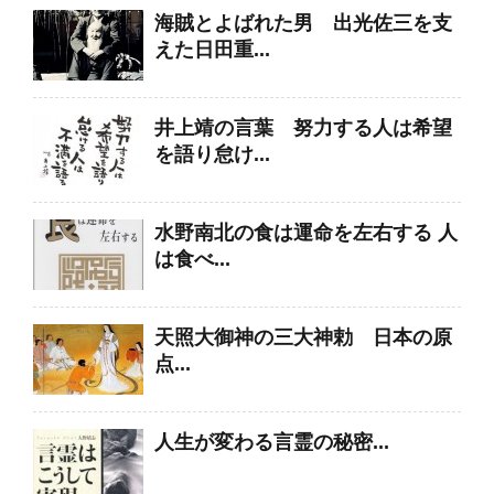
海賊とよばれた男 出光佐三を支
えた日田重...
井上靖の言葉 努力する人は希望
を語り怠け...
水野南北の食は運命を左右する 人
は食べ...
天照大御神の三大神勅 日本の原
点...
人生が変わる言霊の秘密...