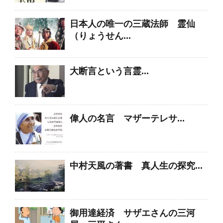
日本人の唯一の三蔵法師 霊仙
（りょうせん...
大断言という言霊...
偉人の名言 マザーテレサ...
中村天風の著書 真人生の探究...
御用達経済 サザエさんの三河