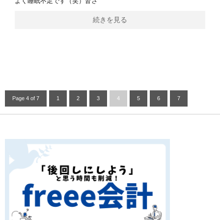
よく睡眠不足です（笑）皆さ
続きを見る
Page 4 of 7
1
2
3
4
5
6
7