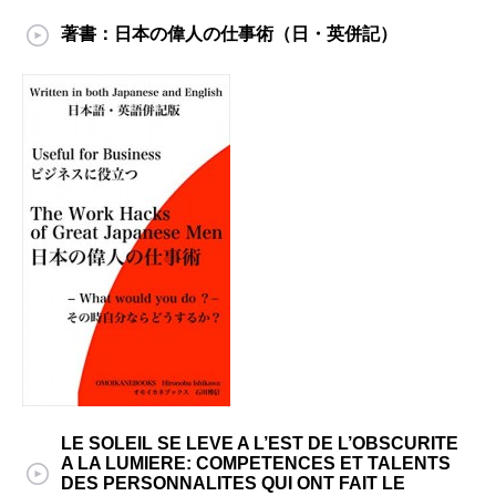
著書：日本の偉人の仕事術（日・英併記）
LE SOLEIL SE LEVE A L’EST DE L’OBSCURITE
A LA LUMIERE: COMPETENCES ET TALENTS
DES PERSONNALITES QUI ONT FAIT LE