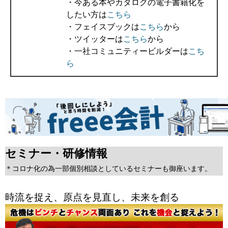
・今ある本やカタログの電子書籍化を
したい方は
こちら
・フェイスブックは
こちら
から
・ツイッターは
こちら
から
・一社コミュニティービルダーは
こち
ら
セミナー・研修情報
＊コロナ化の為一部個別相談としているセミナーも御座います。
時流を捉え、原点を見直し、未来を創る