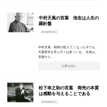
中村天風の言葉 信念は人生の
羅針盤
2019/09/10 |
中村天風 昭和の哲人 亡くなった今でも、
天風哲学を学ぶ方々は多くいる。 生前は、
皇族から...
記事を読む
松下幸之助の言葉 商売の本質
は感動を与えることである
2020/06/21 |