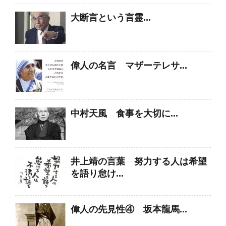
大断言という言霊...
偉人の名言 マザーテレサ...
中村天風 食事を大切に...
井上靖の言葉 努力する人は希望
を語り怠け...
偉人の先見性④ 坂本龍馬...