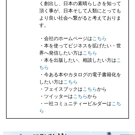
く創出し、日本の素晴らしさを知って
頂く事が、日本そして人類にとっても
より良い社会へ繋がると考えておりま
す。
・会社のホームページは
こちら
・本を使ってビジネスを拡げたい・世
界へ発信したい方は
こちら
・本を出版したい、相談したい方は
こ
ちら
・今ある本やカタログの電子書籍化を
したい方は
こちら
・フェイスブックは
こちら
から
・ツイッターは
こちら
から
・一社コミュニティービルダーは
こち
ら